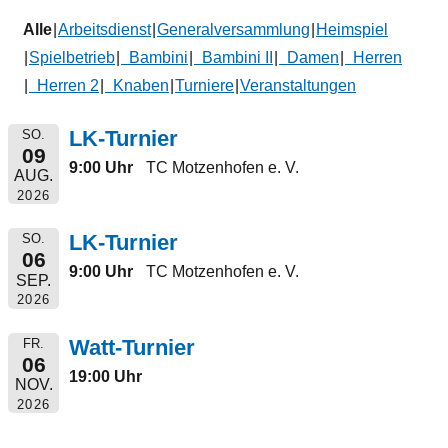
Alle
Arbeitsdienst
Generalversammlung
Heimspiel
Spielbetrieb
Bambini
Bambini II
Damen
Herren
Herren 2
Knaben
Turniere
Veranstaltungen
LK-Turnier
SO.
09
9:00 Uhr
TC Motzenhofen e. V.
AUG.
2026
LK-Turnier
SO.
06
9:00 Uhr
TC Motzenhofen e. V.
SEP.
2026
Watt-Turnier
FR.
06
19:00 Uhr
NOV.
2026