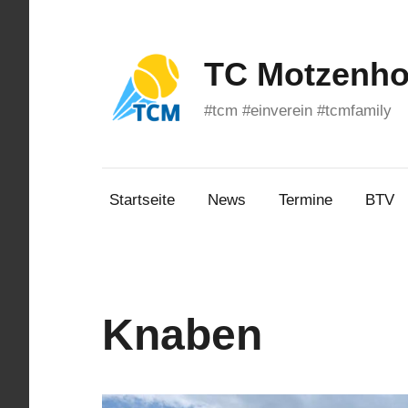
Zum
Inhalt
springen
TC Motzenhof
#tcm #einverein #tcmfamily
Startseite
News
Termine
BTV
Knaben