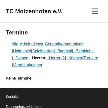
Zum
Inhalt
TC Motzenhofen e.V.
springen
Termine
Alle
Arbeitsdienst
Generalversammlung
Heimspiel
Spielbetrieb
Bambini
Bambini II
Damen
Herren
Herren 2
Knaben
Turniere
Veranstaltungen
Keine Termine
Kontakt
Datenschutzerklärung