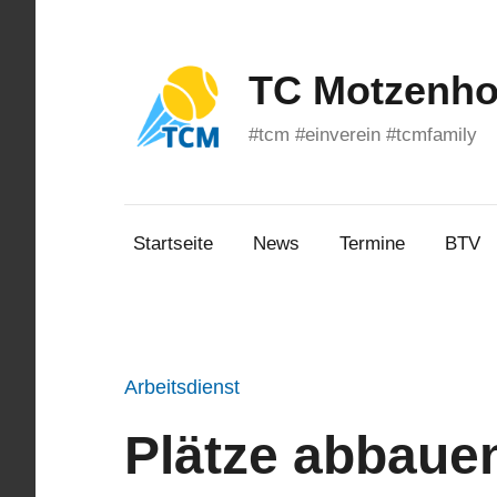
Zum
Inhalt
springen
TC Motzenhof
#tcm #einverein #tcmfamily
Startseite
News
Termine
BTV
Arbeitsdienst
Plätze abbaue