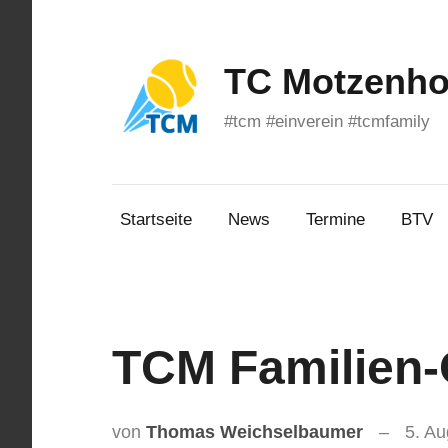
Zum
Inhalt
springen
TC Motzenhof
#tcm #einverein #tcmfamily
Startseite
News
Termine
BTV
TCM Familien
von
Thomas Weichselbaumer
5. Au