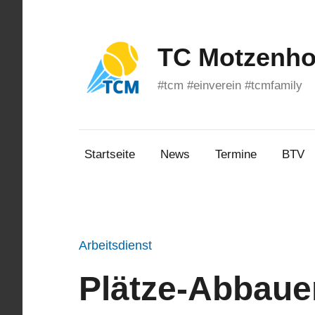
Zum
Inhalt
springen
TC Motzenhof
#tcm #einverein #tcmfamily
Startseite
News
Termine
BTV
Arbeitsdienst
Plätze-Abbaue