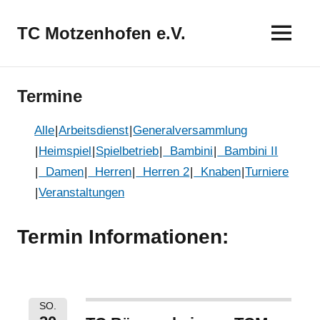
Zum
Inhalt
TC Motzenhofen e.V.
springen
Termine
Alle
Arbeitsdienst
Generalversammlung
Heimspiel
Spielbetrieb
Bambini
Bambini II
Damen
Herren
Herren 2
Knaben
Turniere
Veranstaltungen
Termin Informationen:
SO.