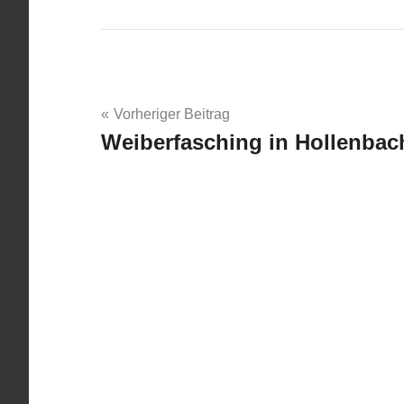
Beitragsnavigation
Vorheriger Beitrag
Weiberfasching in Hollenbac