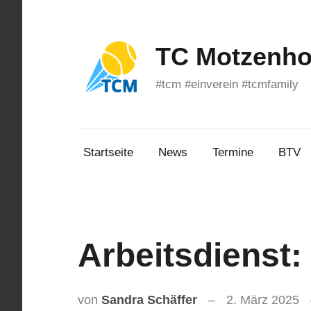
Zum
Inhalt
springen
TC Motzenhof
#tcm #einverein #tcmfamily
Startseite
News
Termine
BTV
Arbeitsdienst
von
Sandra Schäffer
2. März 2025