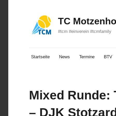
Zum
Inhalt
springen
TC Motzenhof
#tcm #einverein #tcmfamily
Startseite
News
Termine
BTV
Mixed Runde:
– DJK Stotzar