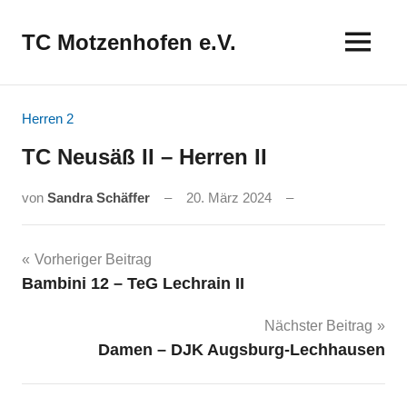
Zum
Inhalt
TC Motzenhofen e.V.
springen
Herren 2
TC Neusäß II – Herren II
von
Sandra Schäffer
20. März 2024
Beitragsnavigation
Vorheriger Beitrag
Bambini 12 – TeG Lechrain II
Nächster Beitrag
Damen – DJK Augsburg-Lechhausen