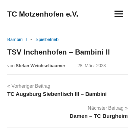
Zum
Inhalt
TC Motzenhofen e.V.
springen
Bambini II
Spielbetrieb
TSV Inchenhofen – Bambini II
von
Stefan Weichselbaumer
28. März 2023
Beitragsnavigation
Vorheriger Beitrag
TC Augsburg Siebentisch III – Bambini
Nächster Beitrag
Damen – TC Burgheim