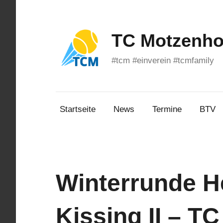
Zum
Inhalt
springen
TC Motzenhof
#tcm #einverein #tcmfamily
Startseite
News
Termine
BTV
Winterrunde He
Kissing II – T