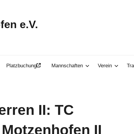
en e.V.
Platzbuchung
Mannschaften
Verein
Tra
rren II: TC
C Motzenhofen II