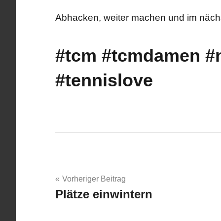
Abhacken, weiter machen und im nächs
#tcm #tcmdamen #
#tennislove
Beitragsnavigation
Vorheriger Beitrag
Plätze einwintern