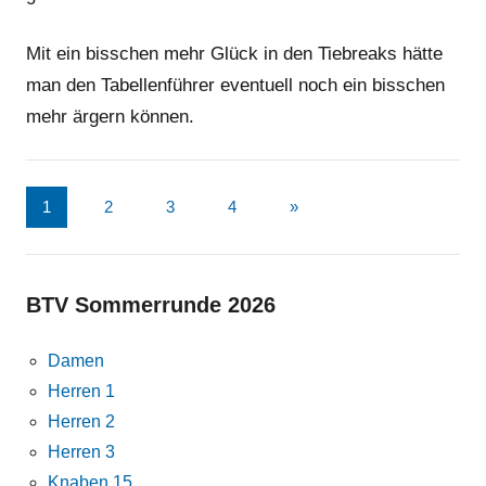
Mit ein bisschen mehr Glück in den Tiebreaks hätte
man den Tabellenführer eventuell noch ein bisschen
mehr ärgern können.
Seitennummerierung
Nächste
1
2
3
4
»
Beiträge
der
Beiträge
BTV Sommerrunde 2026
Damen
Herren 1
Herren 2
Herren 3
Knaben 15