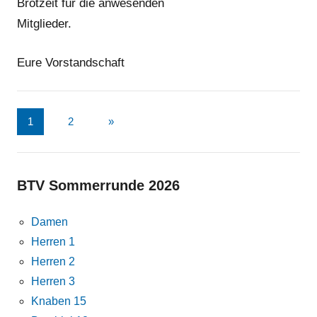
Brotzeit für die anwesenden
Mitglieder.
Eure Vorstandschaft
Seitennummerierung
Nächste
1
2
»
Beiträge
der
Beiträge
BTV Sommerrunde 2026
Damen
Herren 1
Herren 2
Herren 3
Knaben 15