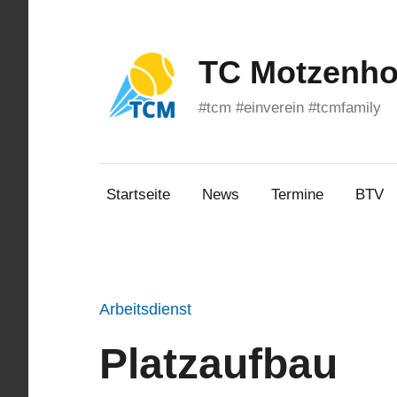
Zum
Inhalt
springen
TC Motzenhof
#tcm #einverein #tcmfamily
Startseite
News
Termine
BTV
Arbeitsdienst
Platzaufbau