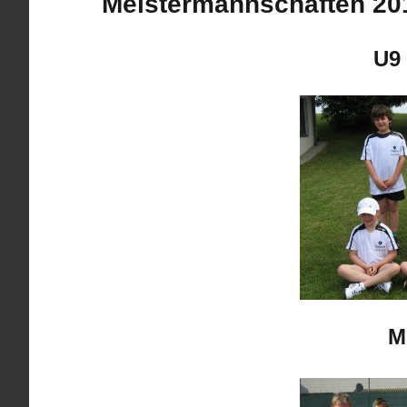
Meistermannschaften 20
U9 
M