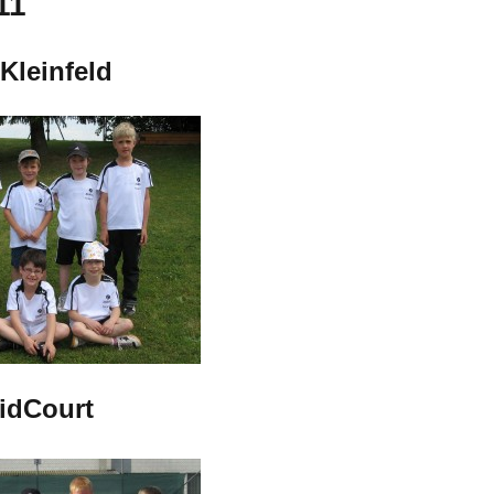
11
Kleinfeld
idCourt