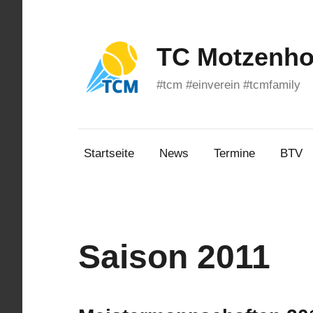
Zum
Inhalt
springen
TC Motzenhof
#tcm #einverein #tcmfamily
Startseite
News
Termine
BTV
Saison 2011