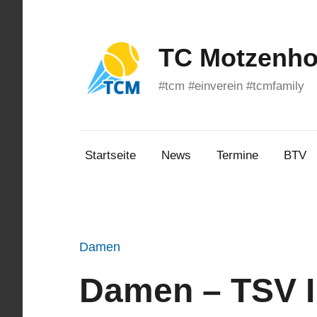
Zum
Inhalt
springen
TC Motzenhof
#tcm #einverein #tcmfamily
Startseite
News
Termine
BTV
Damen
Damen – TSV 