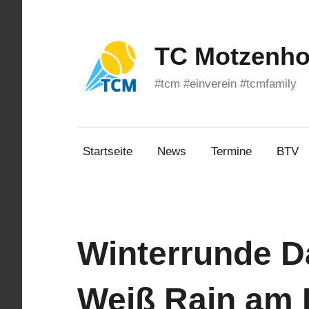
Zum
Inhalt
springen
TC Motzenhof
#tcm #einverein #tcmfamily
Startseite
News
Termine
BTV
Winterrunde D
Weiß Rain am 