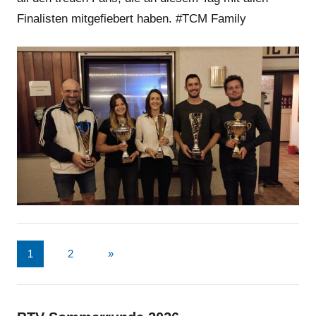
Finalisten mitgefiebert haben. #TCM Family
Seitennummerierung
Nächste
1
2
»
Beiträge
der
Beiträge