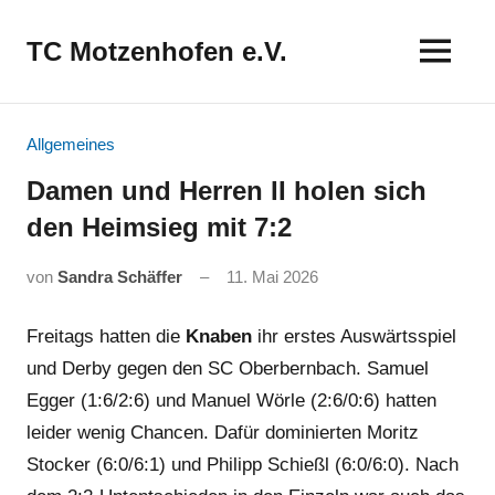
Zum
Inhalt
TC Motzenhofen e.V.
springen
Allgemeines
Damen und Herren II holen sich
den Heimsieg mit 7:2
von
Sandra Schäffer
11. Mai 2026
Freitags hatten die
Knaben
ihr erstes Auswärtsspiel
und Derby gegen den SC Oberbernbach. Samuel
Egger (1:6/2:6) und Manuel Wörle (2:6/0:6) hatten
leider wenig Chancen. Dafür dominierten Moritz
Stocker (6:0/6:1) und Philipp Schießl (6:0/6:0). Nach