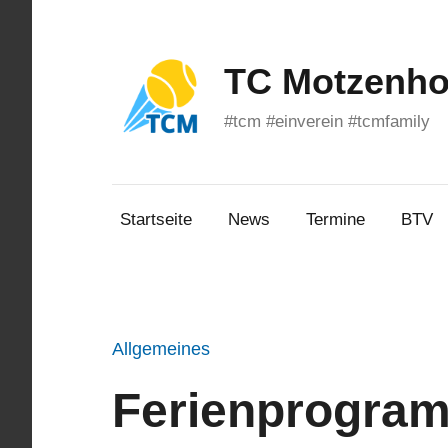
Zum
Inhalt
springen
TC Motzenhof
#tcm #einverein #tcmfamily
Startseite
News
Termine
BTV
Allgemeines
Ferienprogra