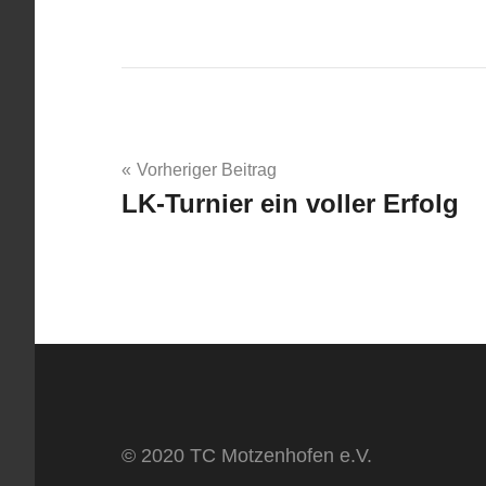
Beitragsnavigation
Vorheriger Beitrag
LK-Turnier ein voller Erfolg
© 2020 TC Motzenhofen e.V.