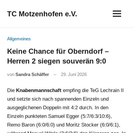
Zum
Inhalt
TC Motzenhofen e.V.
springen
Allgemeines
Keine Chance für Oberndorf –
Herren 2 siegen souverän 9:0
von
Sandra Schäffer
29. Juni 2026
Die
Knabenmannschaft
empfing die TeG Lechrain II
und setzte sich nach spannenden Einzeln und
ausgeglichenen Doppeln mit 4:2 durch. In den
Einzeln punkteten Samuel Egger (5:7/6:3/10:6),
Remo Baron (6:0/6:0) und Moritz Stocker (6:0/6:1),