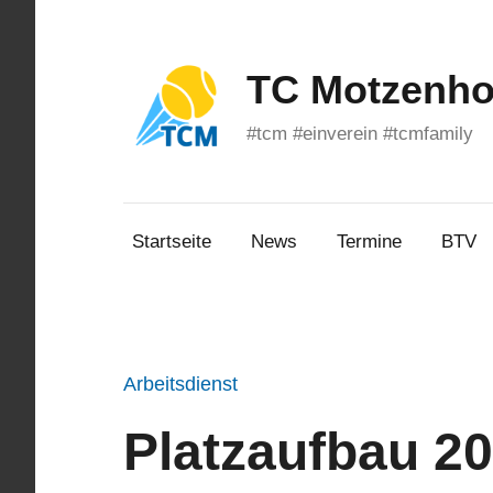
Zum
Inhalt
springen
TC Motzenhof
#tcm #einverein #tcmfamily
Startseite
News
Termine
BTV
Arbeitsdienst
Platzaufbau 2