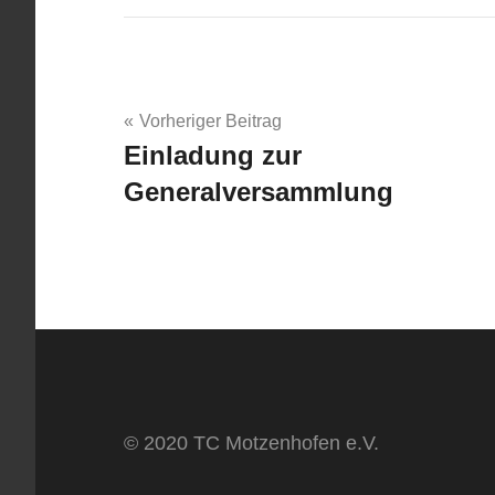
Beitragsnavigation
Vorheriger Beitrag
Einladung zur
Generalversammlung
© 2020 TC Motzenhofen e.V.