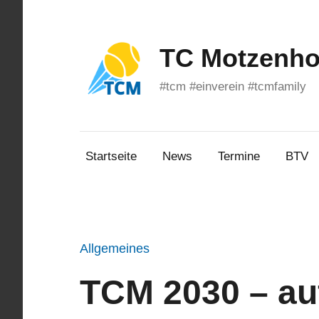
Zum
Inhalt
springen
TC Motzenhof
#tcm #einverein #tcmfamily
Startseite
News
Termine
BTV
Allgemeines
TCM 2030 – au