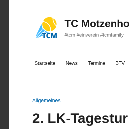
Zum
Inhalt
springen
TC Motzenhof
#tcm #einverein #tcmfamily
Startseite
News
Termine
BTV
Allgemeines
2. LK-Tagestur