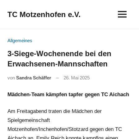
Zum
Inhalt
TC Motzenhofen e.V.
springen
Allgemeines
3-Siege-Wochenende bei den
Erwachsenen-Mannschaften
von
Sandra Schäffer
26. Mai 2025
Mädchen-Team kämpfen tapfer gegen TC Aichach
Am Freitagabend traten die Mädchen der
Spielgemeinschaft
Motzenhofen/Inchenhofen/Stotzard gegen den TC
Aichach an. Emily Reich konnte kampflos einen