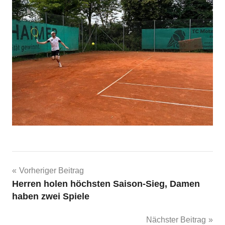
Beitragsnavigation
Vorheriger Beitrag
Herren holen höchsten Saison-Sieg, Damen
haben zwei Spiele
Nächster Beitrag