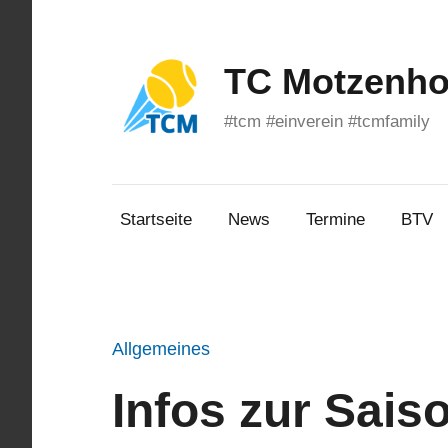
Zum
Inhalt
springen
TC Motzenhof
#tcm #einverein #tcmfamily
Startseite
News
Termine
BTV
Allgemeines
Infos zur Sais