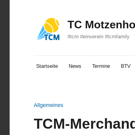
Zum
Inhalt
springen
TC Motzenhof
#tcm #einverein #tcmfamily
Startseite
News
Termine
BTV
Allgemeines
TCM-Merchand