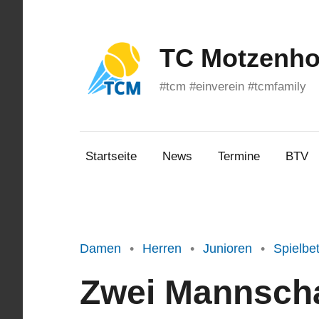
Zum
Inhalt
springen
TC Motzenhof
#tcm #einverein #tcmfamily
Startseite
News
Termine
BTV
Damen
Herren
Junioren
Spielbet
Zwei Mannscha