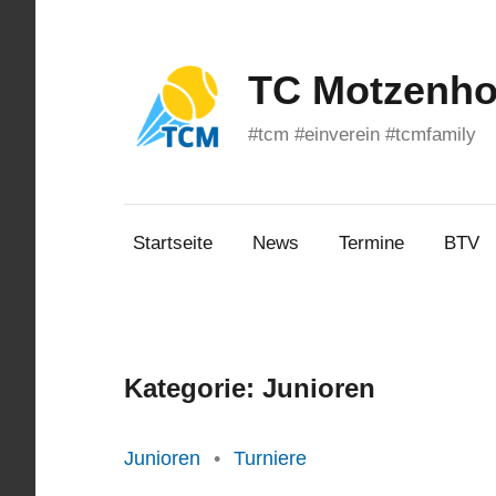
Zum
Inhalt
springen
TC Motzenhof
#tcm #einverein #tcmfamily
Startseite
News
Termine
BTV
Kategorie:
Junioren
Junioren
Turniere