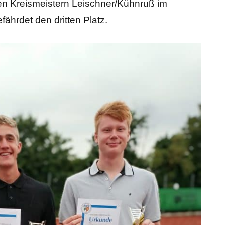
en Kreismeistern Leischner/Kühnruß im
ährdet den dritten Platz.